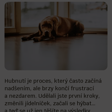
Hubnutí je proces, který často začíná
nadšením, ale brzy končí frustrací
a nezdarem. Udělali jste první kroky,
změnili jídelníček, začali se hýbat…
a teď se už jen těšíte na výsledky.