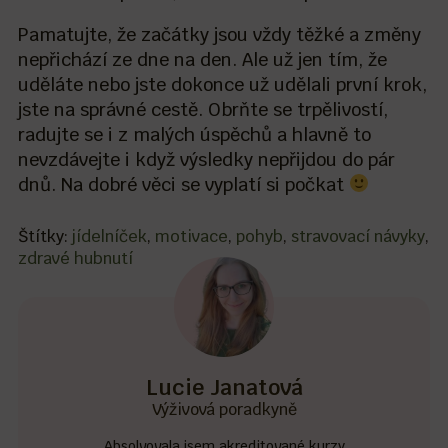
Pamatujte, že začátky jsou vždy těžké a změny
nepřichází ze dne na den. Ale už jen tím, že
uděláte nebo jste dokonce už udělali první krok,
jste na správné cestě. Obrňte se trpělivostí,
radujte se i z malých úspěchů a hlavně to
nevzdávejte i když výsledky nepřijdou do pár
dnů. Na dobré věci se vyplatí si počkat
Štítky:
jídelníček
,
motivace
,
pohyb
,
stravovací návyky
,
zdravé hubnutí
Lucie Janatová
Výživová poradkyně
Absolvovala jsem akreditované kurzy