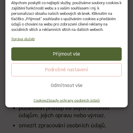
Abychom poskytli co nejlepší služby, používáme soubory cookies k
zajištění funkčnosti webu a s vaším souhlasem i mj. k
Údaje z objednávek (fakturační)
personalizaci obsahu našich webových stránek. Kliknutím na
uchováváme po dobu 10 let.
tlačítko „Přijmout“ souhlasíte s využíváním cookies a předáním
údajů o chování na webu pro zobrazení cílené reklamy na
Údaje z kontaktního formuláře
sociálních sítích a reklamních sítích na dalších webech.
uchováváme po dobu komunikace, max. 2
Správa služeb
roky.
Údaje pro newsletter uchováváme do
Přijmout vše
odvolání souhlasu (odhlášení z odběru).
Podrobné nastavení
6. Vaše práva
Odmítnout vše
Máte právo:
Cookies
Zásady ochrany osobních údajů
požadovat přístup ke svým osobním
údajům, jejich opravu nebo výmaz,
omezit zpracování osobních údajů,