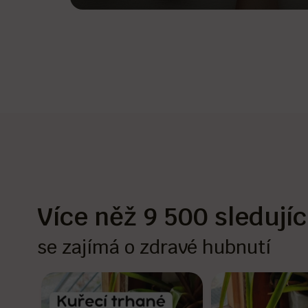
Více něž
9 500
sledujíc
se zajímá o zdravé hubnutí
janatova.fitnostress
janatova.fitno
Čvc 9
Kvě 