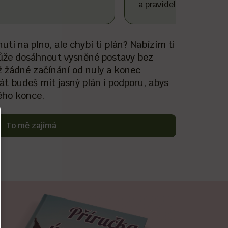
a pravidelným živým vys
tí na plno, ale chybí ti plán? Nabízím ti
může dosáhnout vysněné postavy bez
 žádné začínání od nuly a konec
át budeš mít jasný plán i podporu, abys
ého konce.
To mě zajímá