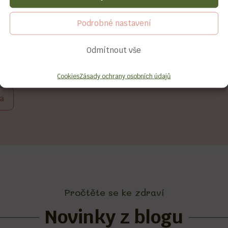
Podrobné nastavení
ítaní se naučíte
Odmítnout vše
ám sobě na míru
čného omezování.
Cookies
Zásady ochrany osobních údajů
a
Pročtěte se ke zdraví
Novinky z blogu