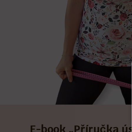
ro tvoji motivaci.
podpora dalších žen se stejn
E-book „Příručka ú