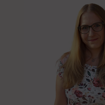
Fit Klubu
Podpora individuá
rových jídelníčků
Moje osobní podpora na 6 mě