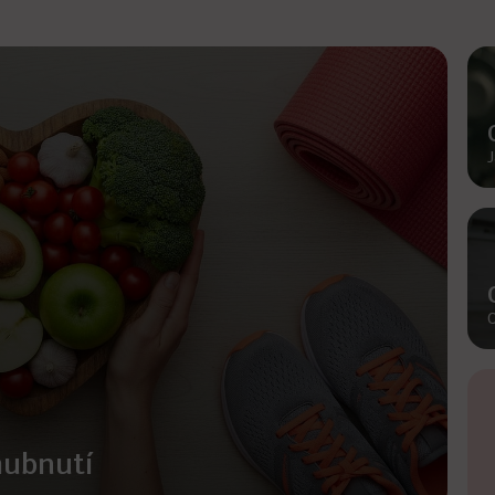
J
O
hubnutí