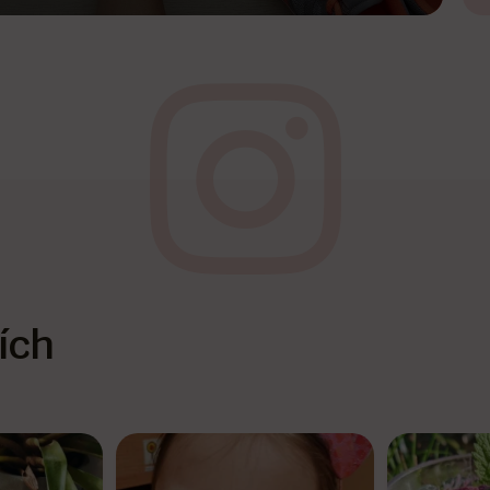
ích
stress
janatova.fitnostress
janat
6
Úno 13