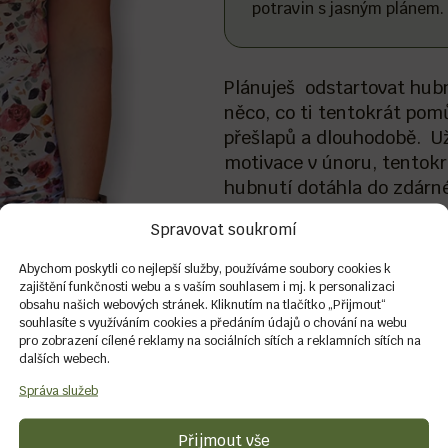
ým cílem v klubu.
potravin s jasným plánem.
Plánuješ odstartovat hubnu
něco, co ti tentokrát po
přešlapů a dlouhodobě. Už
motivace v únoru, tentokr
hubnutí dotáhla do zdárn
Spravovat soukromí
Abychom poskytli co nejlepší služby, používáme soubory cookies k
zajištění funkčnosti webu a s vaším souhlasem i mj. k personalizaci
obsahu našich webových stránek. Kliknutím na tlačítko „Přijmout“
souhlasíte s využíváním cookies a předáním údajů o chování na webu
pro zobrazení cílené reklamy na sociálních sítích a reklamních sítích na
dalších webech.
Správa služeb
spěšného
Přijmout vše