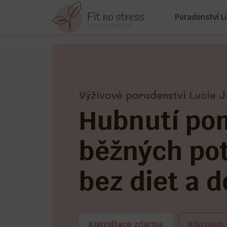
Poradenství L
Výživové poradenství Lucie 
Hubnutí po
běžných pot
bez diet a 
Konzultace zdarma
Kdo jsem