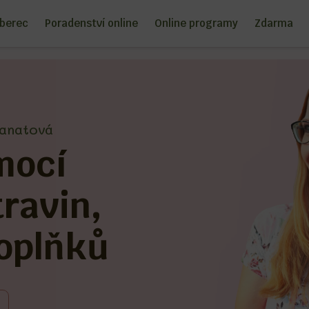
iberec
Poradenství online
Online programy
Zdarma
Janatová
mocí
ravin,
doplňků