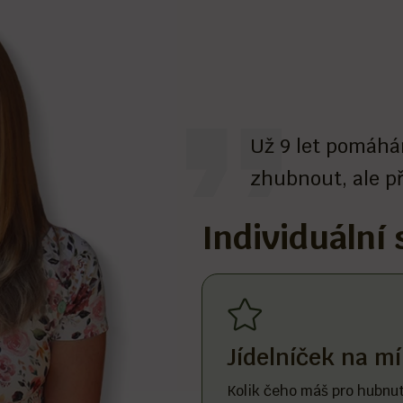
Už 9 let pomáhá
zhubnout, ale př
Individuální
lní i skupinová
Jídelníček na m
síců a skupinová
Kolik čeho máš pro hubnutí