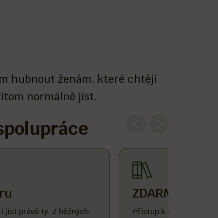
m hubnout ženám, které chtějí
itom normálně jíst.
 spolupráce
íru
ZDARMA přístu
 jíst právě ty. Z běžných
Přístup k databázi rece