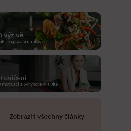
O výživě
ak se správně stravovat
O cvičení
 motivaci a pohybové aktivitě
Zobrazit všechny články