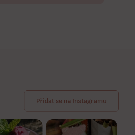
Přidat se na Instagramu
ova.fitnostress
janatova.fitnostress
Kvě 25
Kvě 9