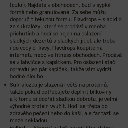
(cukr). Najdete v obchodech, buď v sypké
formě nebo granulované. Za sebe můžu
doporučit tekutou formu: Flavdrops – sladidlo
ze sukralózy, které se prodává v mnoha
příchutích a hodí se nejen na oslazení
sladkých dezertů a sladkých jídel, ale třeba
i do vody či kávy. Flavdrops koupíte na
internetu nebo ve fitness obchodech. Prodává
se v lahvičce s kapátkem. Pro oslazení stačí
opravdu jen pár kapiček, takže vám vydrží
hodně dlouho.
Sukralozou je slazená i většina proteinů,
takže pokud potřebujete doplnit bílkoviny
a k tomu si dopřát sladkou dobrotu, je velmi
výhodné protein využít. Hodí se třeba do
zdravého pečení nebo do kaší, ale fantazii se
meze nekladou.