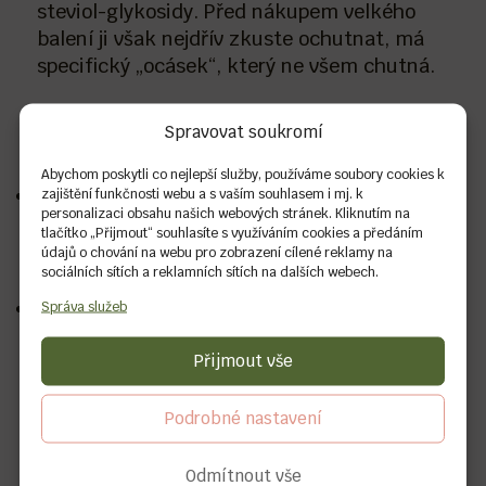
steviol-glykosidy. Před nákupem velkého
balení ji však nejdřív zkuste ochutnat, má
specifický „ocásek“, který ne všem chutná.
Spravovat soukromí
Čím nesladit?
Abychom poskytli co nejlepší služby, používáme soubory cookies k
Třtinový cukr
– pořád se jedná o klasický
zajištění funkčnosti webu a s vaším souhlasem i mj. k
personalizaci obsahu našich webových stránek. Kliknutím na
cukr, jen jinak zpracovaný. Takže je z hlediska
tlačítko „Přijmout“ souhlasíte s využíváním cookies a předáním
hubnutí úplně jedno, zda použijete tmavý
údajů o chování na webu pro zobrazení cílené reklamy na
sociálních sítích a reklamních sítích na dalších webech.
nebo světlý.
Med
– mnoho lidí nahrazuje cukr medem,
Správa služeb
protože si myslí, že je pro redukci tuků
Přijmout vše
vhodnější. Bohužel není, obzvlášť pokud projde
tepelnou úpravou, mizí i jeho zdravotní
benefity. Med samozřejmě nějaké vitamíny
Podrobné nastavení
obsahuje, ale pokud se snažíte hubnout
a cukr omezit, není to nejlepší volba.
Odmítnout vše