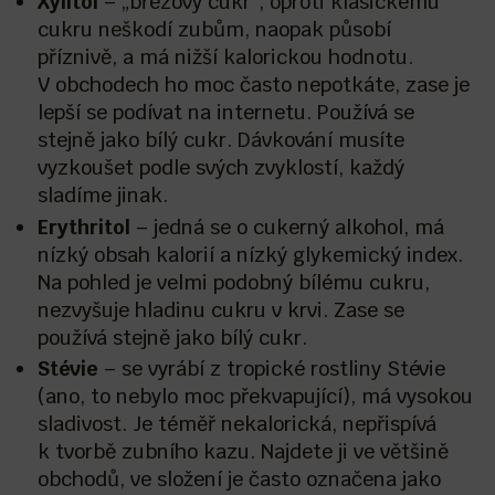
Xylitol
– „březový cukr“, oproti klasickému
cukru neškodí zubům, naopak působí
příznivě, a má nižší kalorickou hodnotu.
V obchodech ho moc často nepotkáte, zase je
lepší se podívat na internetu. Používá se
stejně jako bílý cukr. Dávkování musíte
vyzkoušet podle svých zvyklostí, každý
sladíme jinak.
Erythritol
– jedná se o cukerný alkohol, má
nízký obsah kalorií a nízký glykemický index.
Na pohled je velmi podobný bílému cukru,
nezvyšuje hladinu cukru v krvi. Zase se
používá stejně jako bílý cukr.
Stévie
– se vyrábí z tropické rostliny Stévie
(ano, to nebylo moc překvapující), má vysokou
sladivost. Je téměř nekalorická, nepřispívá
k tvorbě zubního kazu. Najdete ji ve většině
obchodů, ve složení je často označena jako