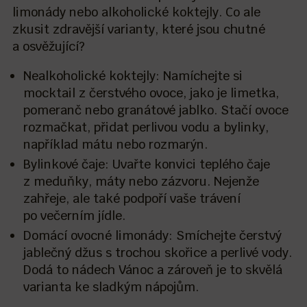
limonády nebo alkoholické koktejly. Co ale
zkusit zdravější varianty, které jsou chutné
a osvěžující?
Nealkoholické koktejly: Namíchejte si
mocktail z čerstvého ovoce, jako je limetka,
pomeranč nebo granátové jablko. Stačí ovoce
rozmačkat, přidat perlivou vodu a bylinky,
například mátu nebo rozmarýn.
Bylinkové čaje: Uvařte konvici teplého čaje
z meduňky, máty nebo zázvoru. Nejenže
zahřeje, ale také podpoří vaše trávení
po večerním jídle.
Domácí ovocné limonády: Smíchejte čerstvý
jablečný džus s trochou skořice a perlivé vody.
Dodá to nádech Vánoc a zároveň je to skvělá
varianta ke sladkým nápojům.