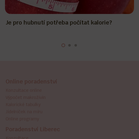
Osvědčené tipy pro hubnoucí maminky.
Online poradenství
Konzultace online
Výpočet makroživin
Kalorické tabulky
Jídelníček na míru
Online programy
Poradenství Liberec
Konzultace