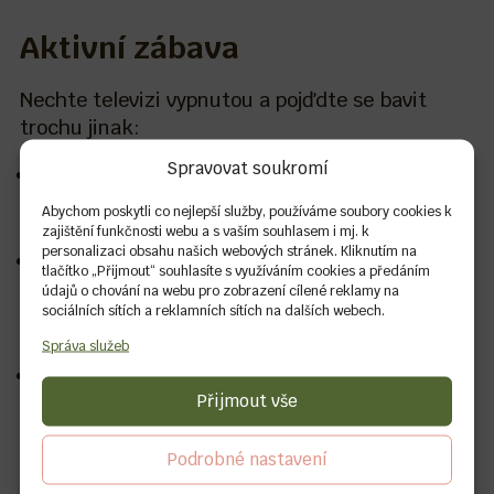
Aktivní zábava
Nechte televizi vypnutou a pojďdte se bavit
trochu jinak:
Spravovat soukromí
Taneční party: Udělejte si prostor v obývacím
pokoji a pusťte si obľbené hity. Tanec je nejen
Abychom poskytli co nejlepší služby, používáme soubory cookies k
zábavný, ale také skvělě spaluje kalorie.
zajištění funkčnosti webu a s vaším souhlasem i mj. k
personalizaci obsahu našich webových stránek. Kliknutím na
Společenské hry: Můžete zkusit hry, které
tlačítko „Přijmout“ souhlasíte s využíváním cookies a předáním
vyžadují pohyb, jako Twister, nebo karaoke
údajů o chování na webu pro zobrazení cílené reklamy na
sociálních sítích a reklamních sítích na dalších webech.
soutěž. Hraní her sbližuje a zároveň udrží
atmosféru veselou.
Správa služeb
Venkovní aktivity: Pokud máte možnost,
Přijmout vše
vyrazte na venkovní procházku nebo zapalte
prskavky na zahradě. Chladný vzduch vám
udělá dobře.
Podrobné nastavení