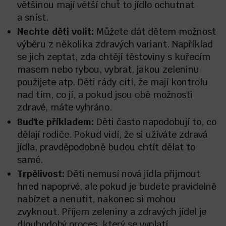
většinou mají větší chuť to jídlo ochutnat
a sníst.
Nechte děti volit:
Můžete dát dětem možnost
výběru z několika zdravých variant. Například
se jich zeptat, zda chtějí těstoviny s kuřecím
masem nebo rybou, vybrat, jakou zeleninu
použijete atp. Děti rády cítí, že mají kontrolu
nad tím, co jí, a pokud jsou obě možnosti
zdravé, máte vyhráno.
Buďte příkladem:
Děti často napodobují to, co
dělají rodiče. Pokud vidí, že si užíváte zdravá
jídla, pravděpodobně budou chtít dělat to
samé.
Trpělivost:
Děti nemusí nová jídla přijmout
hned napoprvé, ale pokud je budete pravidelně
nabízet a nenutit, nakonec si mohou
zvyknout. Příjem zeleniny a zdravých jídel je
dlouhodobý proces, který se vyplatí.