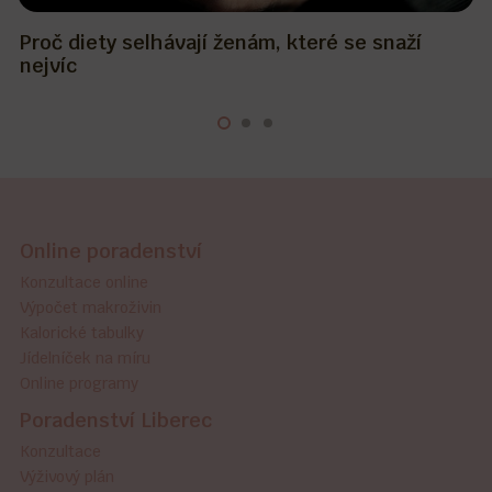
Proč diety selhávají ženám, které se snaží
nejvíc
Online poradenství
Konzultace online
Výpočet makroživin
Kalorické tabulky
Jídelníček na míru
Online programy
Poradenství Liberec
Konzultace
Výživový plán