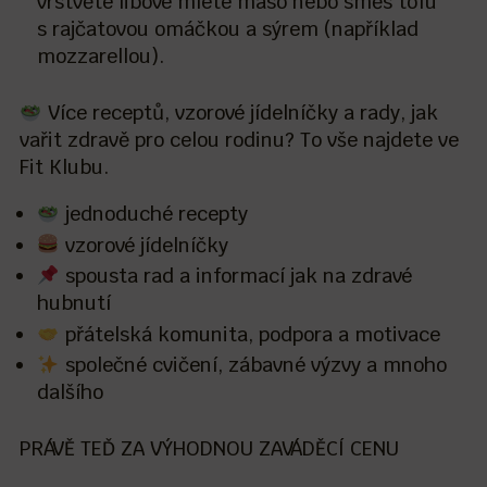
vrstvěte libové mleté maso nebo směs tofu
s rajčatovou omáčkou a sýrem (například
mozzarellou).
Více receptů, vzorové jídelníčky a rady, jak
vařit zdravě pro celou rodinu? To vše najdete ve
Fit Klubu.
jednoduché recepty
vzorové jídelníčky
spousta rad a informací jak na zdravé
hubnutí
přátelská komunita, podpora a motivace
společné cvičení, zábavné výzvy a mnoho
dalšího
PRÁVĚ TEĎ ZA VÝHODNOU ZAVÁDĚCÍ CENU