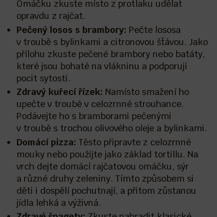
Omáčku zkuste místo z protlaku udělat
opravdu z rajčat.
Pečený losos s brambory:
Pečte lososa
v troubě s bylinkami a citronovou šťávou. Jako
přílohu zkuste pečené brambory nebo batáty,
které jsou bohaté na vlákninu a podporují
pocit sytosti.
Zdravý kuřecí řízek:
Namísto smažení ho
upečte v troubě v celozrnné strouhance.
Podávejte ho s bramborami pečenými
v troubě s trochou olivového oleje a bylinkami.
Domácí pizza:
Těsto připravte z celozrnné
mouky nebo použijte jako základ tortillu. Na
vrch dejte domácí rajčatovou omáčku, sýr
a různé druhy zeleniny. Tímto způsobem si
děti i dospělí pochutnají, a přitom zůstanou
jídla lehká a výživná.
Zdravé špagety:
Zkuste nahradit klasické