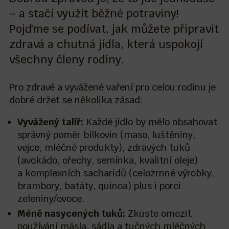
– a stačí využít běžné potraviny!
Pojďme se podívat, jak můžete připravit
zdravá a chutná jídla, která uspokojí
všechny členy rodiny.
Pro zdravé a vyvážené vaření pro celou rodinu je
dobré držet se několika zásad:
Vyvážený talíř:
Každé jídlo by mělo obsahovat
správný poměr bílkovin (maso, luštěniny,
vejce, mléčné produkty), zdravých tuků
(avokádo, ořechy, semínka, kvalitní oleje)
a komplexních sacharidů (celozrnné výrobky,
brambory, batáty, quinoa) plus i porci
zeleniny/ovoce.
Méně nasycených tuků:
Zkuste omezit
používání másla, sádla a tučných mléčných