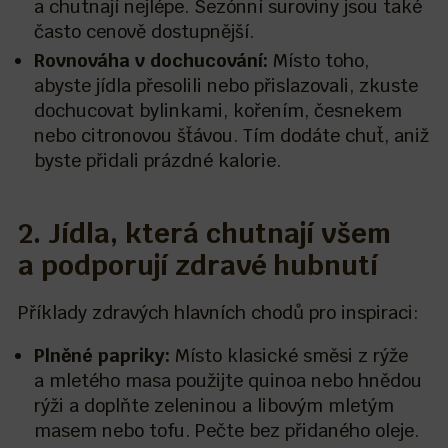
a chutnají nejlépe. Sezónní suroviny jsou také
často cenově dostupnější.
Rovnováha v dochucování:
Místo toho,
abyste jídla přesolili nebo přislazovali, zkuste
dochucovat bylinkami, kořením, česnekem
nebo citronovou šťávou. Tím dodáte chuť, aniž
byste přidali prázdné kalorie.
2. Jídla, která chutnají všem
a podporují zdravé hubnutí
Příklady zdravých hlavních chodů pro inspiraci:
Plněné papriky:
Místo klasické směsi z rýže
a mletého masa použijte quinoa nebo hnědou
rýži a doplňte zeleninou a libovým mletým
masem nebo tofu. Pečte bez přidaného oleje.