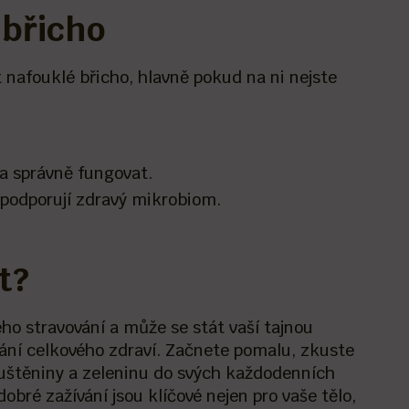
 břicho
 nafouklé břicho, hlavně pokud na ni nejste
la správně fungovat.
 podporují zdravý mikrobiom.
t?
ho stravování a může se stát vaší tajnou
ování celkového zdraví. Začnete pomalu, zkuste
luštěniny a zeleninu do svých každodenních
obré zažívání jsou klíčové nejen pro vaše tělo,