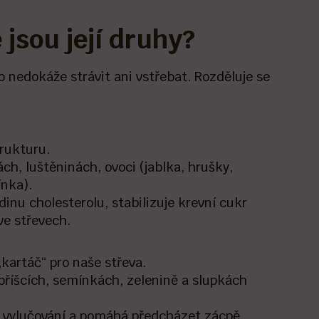
 jsou její druhy?
o nedokáže strávit ani vstřebat. Rozděluje se
trukturu.
ch, luštěninách, ovoci (jablka, hrušky,
ínka).
inu cholesterolu, stabilizuje krevní cukr
ve střevech.
„kartáč“ pro naše střeva.
 oříšcích, semínkách, zelenině a slupkách
é vylučování a pomáhá předcházet zácpě.