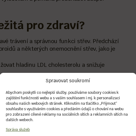
ežitá pro zdraví?
vé trávení a správnou funkci střev. Předchází
oroidů a některých onemocnění střev, jako je
ovat hladinu LDL cholesterolu a snižuje
Spravovat soukromí
řev, který je klíčový pro naši imunitu.
Abychom poskytli co nejlepší služby, používáme soubory cookies k
zajištění funkčnosti webu a s vaším souhlasem i mj. k personalizaci
obsahu našich webových stránek. Kliknutím na tlačítko „Přijmout“
souhlasíte s využíváním cookies a předáním údajů o chování na webu
pro zobrazení cílené reklamy na sociálních sítích a reklamních sítích na
dalších webech.
při hubnutí. Proč?
Správa služeb