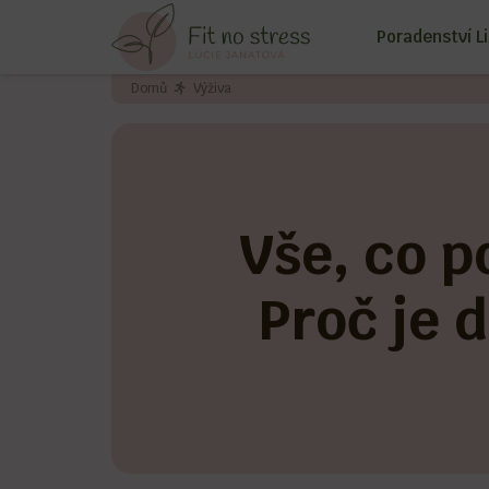
Poradenství L
Domů
Výživa
Vše, co p
Proč je 