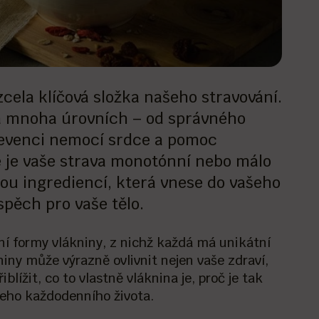
cela klíčová složka našeho stravování.
na mnoha úrovních – od správného
prevenci nemocí srdce a pomoc
e je vaše strava monotónní nebo málo
tou ingrediencí, která vnese do vašeho
spěch pro vaše tělo.
avní formy vlákniny, z nichž každá má unikátní
iny může výrazně ovlivnit nejen vaše zdraví,
blížit, co to vlastně vláknina je, proč je tak
ašeho každodenního života.