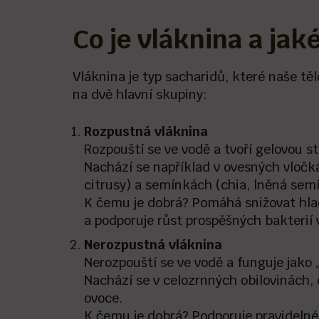
Co je vláknina a jaké
Vláknina je typ sacharidů, které naše těl
na dvě hlavní skupiny:
Rozpustná vláknina
Rozpouští se ve vodě a tvoří gelovou s
Nachází se například v ovesných vločká
citrusy) a semínkách (chia, lněná sem
K čemu je dobrá? Pomáhá snižovat hlad
a podporuje růst prospěšných bakterií 
Nerozpustná vláknina
Nerozpouští se ve vodě a funguje jako 
Nachází se v celozrnných obilovinách,
ovoce.
K čemu je dobrá? Podporuje pravideln