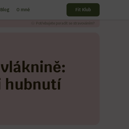
Blog
O mně
Fit Klub
Potřebujete poradit se stravováním?
 vláknině:
i hubnutí