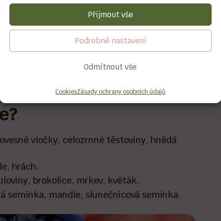
ákninu zpomalují trávení potravy, takže máte
Přijmout vše
é na vlákninu mávají nižší kalorickou
Podrobné nastavení
bjemu, ale s méně kaloriemi.
máhá udržet stabilní hladinu cukru v krvi, což
Odmítnout vše
Cookies
Zásady ochrany osobních údajů
e?
ovesné vločky, celozrnné těstoviny, hnědá
le, hrách.
loviny, brokolice, mrkev, květák.
á semínka, mandle, slunečnicová semínka.