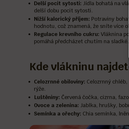
Delší pocit sytosti:
Jídla bohatá na vl
delší dobu pocit sytosti.
Nižší kalorický příjem:
Potraviny bohat
hodnotu, což znamená, že sníte více o
Regulace krevního cukru:
Vláknina po
pomáhá předcházet chutím na sladké.
Kde vlákninu najdet
Celozrnné obiloviny:
Celozrnný chléb, 
rýže.
Luštěniny:
Červená čočka, cizrna, fazo
Ovoce a zelenina:
Jablka, hrušky, bobu
Semínka a ořechy:
Chia semínka, lněn